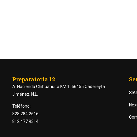
Preparatoria 12
Se
A. Hacienda Chihuahuita KM 1, 66455 Cadereyta
SIA
Jiménez, N.L.
RTE DE LAS PREPARATORI
Nex
Teléfono:
828 284 2616
Corr
812 477 9314