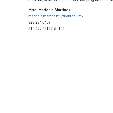
Mtra. Maricela Martínez
maricela.martinezcl@uanl.edu.mx
828 284 0459
812 477 9314 Ext. 124