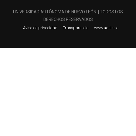
UNIVERSIDAD AUTÓNOMA DE NUEVO LEÓN | TODOS LOS
DERECHOS RESERVADOS
Aviso de privacidad
Transparencia
www.uanl.mx
¿QUIERES SER PARTE DE LAS
PREPARATORIAS UANL?